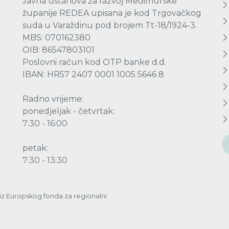
Javna ustanova za razvoj Međimurske
županije REDEA upisana je kod Trgovačkog
suda u Varaždinu pod brojem Tt-18/1924-3.
MBS: 070162380
OIB: 86547803101
Poslovni račun kod OTP banke d.d.
IBAN: HR57 2407 0001 1005 5646 8
Radno vrijeme:
ponedjeljak - četvrtak:
7:30 - 16:00
petak:
7:30 - 13:30
a iz Europskog fonda za regionalni