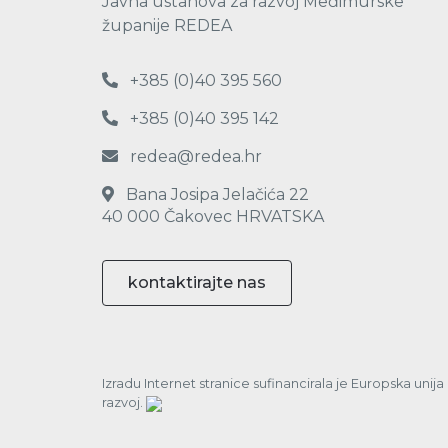
Javna ustanova za razvoj Međimurske
županije REDEA
+385 (0)40 395 560
+385 (0)40 395 142
redea@redea.hr
Bana Josipa Jelačića 22
40 000 Čakovec HRVATSKA
kontaktirajte nas
Izradu Internet stranice sufinancirala je Europska unij
razvoj.