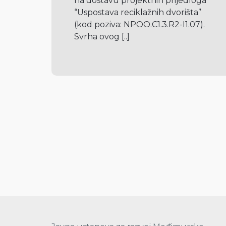
na dostavu projektnih prijedloga 
“Uspostava reciklažnih dvorišta” 
(kod poziva: NPOO.C1.3.R2-I1.07). 
Svrha ovog 
[..]