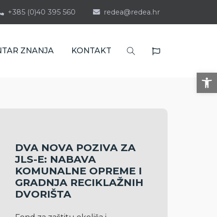
+385 (0)40 395 560
redea@redea.hr
NTAR ZNANJA
KONTAKT
Op
DVA NOVA POZIVA ZA
JLS-E: NABAVA
KOMUNALNE OPREME I
GRADNJA RECIKLAŽNIH
DVORIŠTA