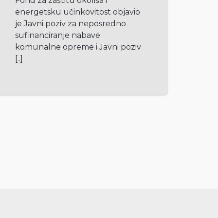
Fond za zaštitu okoliša i 
energetsku učinkovitost objavio 
je Javni poziv za neposredno 
sufinanciranje nabave 
komunalne opreme i Javni poziv 
[..]