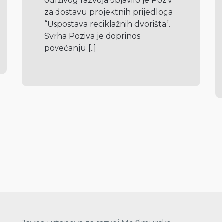
održivog razvoja objavilo je Poziv 
za dostavu projektnih prijedloga 
“Uspostava reciklažnih dvorišta”. 
Svrha Poziva je doprinos 
povećanju 
[..]