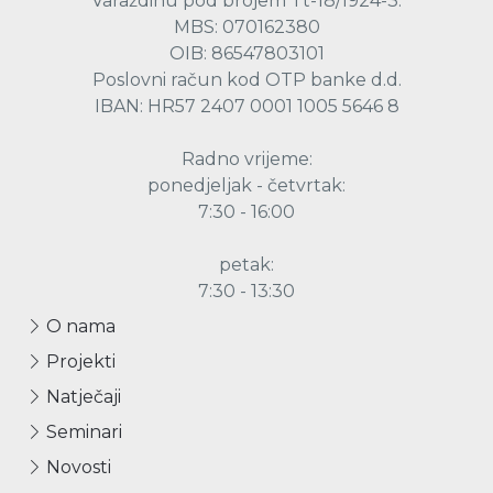
Varaždinu pod brojem Tt-18/1924-3.
MBS: 070162380
OIB: 86547803101
Poslovni račun kod OTP banke d.d.
IBAN: HR57 2407 0001 1005 5646 8
Radno vrijeme:
ponedjeljak - četvrtak:
7:30 - 16:00
petak:
7:30 - 13:30
O nama
Projekti
Natječaji
Seminari
Novosti