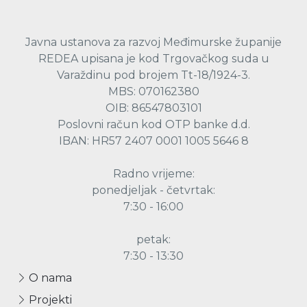
Javna ustanova za razvoj Međimurske županije
REDEA upisana je kod Trgovačkog suda u
Varaždinu pod brojem Tt-18/1924-3.
MBS: 070162380
OIB: 86547803101
Poslovni račun kod OTP banke d.d.
IBAN: HR57 2407 0001 1005 5646 8
Radno vrijeme:
ponedjeljak - četvrtak:
7:30 - 16:00
petak:
7:30 - 13:30
O nama
Projekti