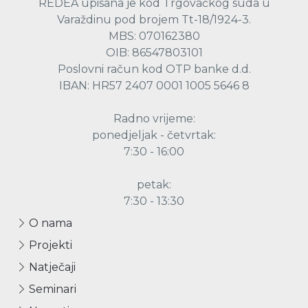
REDEA upisana je kod Trgovačkog suda u
Varaždinu pod brojem Tt-18/1924-3.
MBS: 070162380
OIB: 86547803101
Poslovni račun kod OTP banke d.d.
IBAN: HR57 2407 0001 1005 5646 8
Radno vrijeme:
ponedjeljak - četvrtak:
7:30 - 16:00
petak:
7:30 - 13:30
O nama
Projekti
Natječaji
Seminari