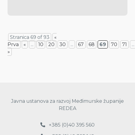
Stranica 69 of 93
«
Prva
«
...
10
20
30
...
67
68
69
70
71
...
»
Javna ustanova za razvoj Međimurske županije
REDEA
+385 (0)40 395 560