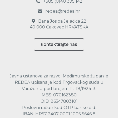
+385 (0)40 395 142
redea@redea.hr
Bana Josipa Jelačića 22
40 000 Čakovec HRVATSKA
kontaktirajte nas
Javna ustanova za razvoj Međimurske županije
REDEA upisana je kod Trgovačkog suda u
Varaždinu pod brojem Tt-18/1924-3.
MBS: 070162380
OIB: 86547803101
Poslovni račun kod OTP banke d.d.
IBAN: HR57 2407 0001 1005 5646 8