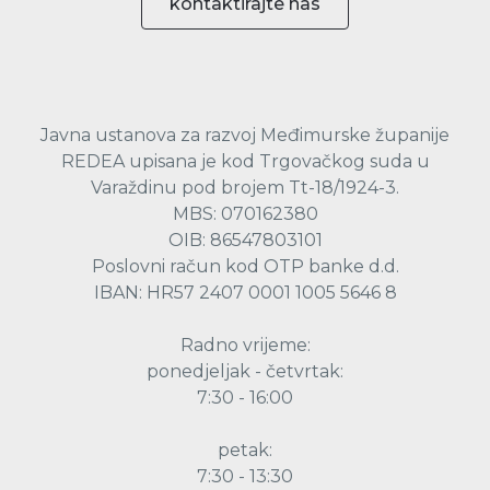
kontaktirajte nas
Javna ustanova za razvoj Međimurske županije
REDEA upisana je kod Trgovačkog suda u
Varaždinu pod brojem Tt-18/1924-3.
MBS: 070162380
OIB: 86547803101
Poslovni račun kod OTP banke d.d.
IBAN: HR57 2407 0001 1005 5646 8
Radno vrijeme:
ponedjeljak - četvrtak:
7:30 - 16:00
petak:
7:30 - 13:30