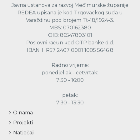
Javna ustanova za razvoj Međimurske županije
REDEA upisana je kod Trgovačkog suda u
Varaždinu pod brojem Tt-18/1924-3.
MBS: 070162380
OIB: 86547803101
Poslovni račun kod OTP banke d.d.
IBAN: HR57 2407 0001 1005 5646 8
Radno vrijeme:
ponedjeljak - četvrtak:
7:30 - 16:00
petak:
7:30 - 13:30
O nama
Projekti
Natječaji