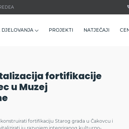
e REDEA
 DJELOVANJA
PROJEKTI
NATJEČAJI
CE
alizacija fortifikacije
ec u Muzej
ne
konstruirati fortifikaciju Starog grada u Čakovcu i
vitalizirati ju razvojem integriranog kulturno-