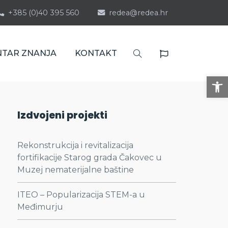
+385 (0)40 395 560
redea@redea.hr
NTAR ZNANJA
KONTAKT
Op
Izdvojeni projekti
Rekonstrukcija i revitalizacija
fortifikacije Starog grada Čakovec u
Muzej nematerijalne baštine
ITEO – Popularizacija STEM-a u
Međimurju