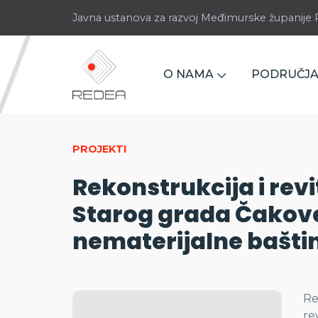
Javna ustanova za razvoj Međimurske županij
O NAMA
PODRUČJA
PROJEKTI
Rekonstrukcija i revit
Starog grada Čakov
nematerijalne bašti
Re
re