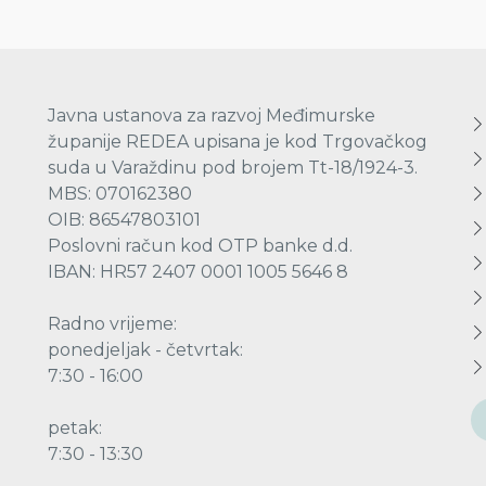
Javna ustanova za razvoj Međimurske
županije REDEA upisana je kod Trgovačkog
suda u Varaždinu pod brojem Tt-18/1924-3.
MBS: 070162380
OIB: 86547803101
Poslovni račun kod OTP banke d.d.
IBAN: HR57 2407 0001 1005 5646 8
Radno vrijeme:
ponedjeljak - četvrtak:
7:30 - 16:00
petak:
7:30 - 13:30