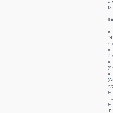
br
12
R
► 
DR
no
► 
Po
► 
(S
► 
(G
Ar
► 
TO
► 
In