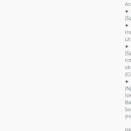
Ar
► 
(Š
► 
In
Li
► 
(Š
In
ok
(Ci
► 
(N
lo
Ba
So
(H
RE