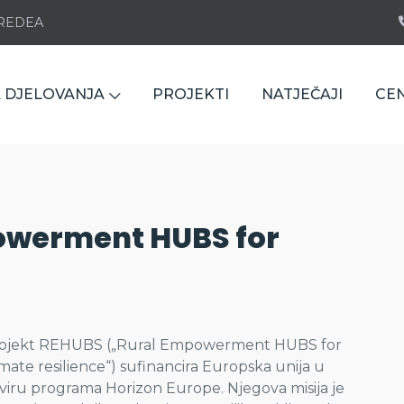
e REDEA
 DJELOVANJA
PROJEKTI
NATJEČAJI
CE
owerment HUBS for
ojekt REHUBS („Rural Empowerment HUBS for
imate resilience“) sufinancira Europska unija u
viru programa Horizon Europe. Njegova misija je