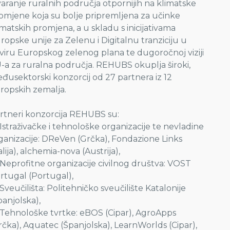
varanje ruralnih područja otpornijih na klimatske
omjene koja su bolje pripremljena za učinke
imatskih promjena, a u skladu s inicijativama
ropske unije za Zelenu i Digitalnu tranziciju u
viru Europskog zelenog plana te dugoročnoj viziji
-a za ruralna područja. REHUBS okuplja široki,
đusektorski konzorcij od 27 partnera iz 12
ropskih zemalja.
rtneri konzorcija REHUBS su:
Istraživačke i tehnološke organizacije te nevladine
ganizacije: DReVen (Grčka), Fondazione Links
talija), alchemia-nova (Austrija),
Neprofitne organizacije civilnog društva: VOST
rtugal (Portugal),
Sveučilišta: Politehničko sveučilište Katalonije
panjolska),
Tehnološke tvrtke: eBOS (Cipar), AgroApps
rčka), Aquatec (Španjolska), LearnWorlds (Cipar),