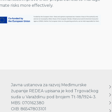
imate risks more effectively.
Javna ustanova za razvoj Međimurske
županije REDEA upisana je kod Trgovačkog
suda u Varaždinu pod brojem Tt-18/1924-3.
MBS: 070162380
OIB: 86547803101