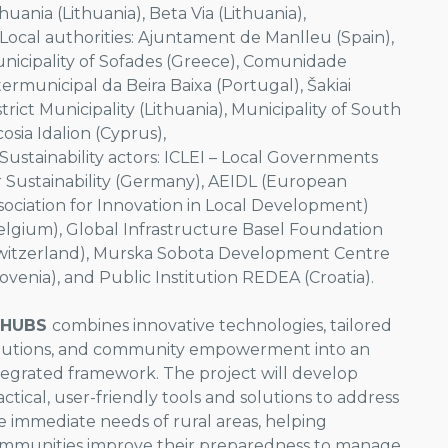
thuania (Lithuania), Beta Via (Lithuania),
Local authorities: Ajuntament de Manlleu (Spain),
nicipality of Sofades (Greece), Comunidade
termunicipal da Beira Baixa (Portugal), Šakiai
strict Municipality (Lithuania), Municipality of South
cosia Idalion (Cyprus),
Sustainability actors: ICLEI – Local Governments
r Sustainability (Germany), AEIDL (European
sociation for Innovation in Local Development)
elgium), Global Infrastructure Basel Foundation
witzerland), Murska Sobota Development Centre
lovenia), and Public Institution REDEA (Croatia).
EHUBS
combines innovative technologies, tailored
lutions, and community empowerment into an
tegrated framework. The project will develop
actical, user-friendly tools and solutions to address
e immediate needs of rural areas, helping
mmunities improve their preparedness to manage