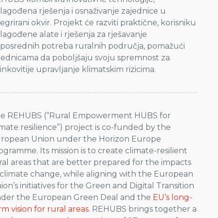
ilagođena rješenja i osnaživanje zajednice u
tegrirani okvir. Projekt će razviti praktične, korisniku
ilagođene alate i rješenja za rješavanje
posrednih potreba ruralnih područja, pomažući
jednicama da poboljšaju svoju spremnost za
inkovitije upravljanje klimatskim rizicima.
e REHUBS (“Rural Empowerment HUBS for
imate resilience”) project is co-funded by the
ropean Union under the Horizon Europe
ogramme. Its mission is to create climate-resilient
ral areas that are better prepared for the impacts
 climate change, while aligning with the European
ion’s initiatives for the Green and Digital Transition
der the European Green Deal and the
EU’s long-
rm vision for rural areas
. REHUBS brings together a