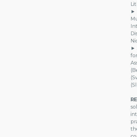
Li
► 
Mu
In
Di
Ni
► 
fo
As
(B
(S
(S
R
so
in
pr
th
co