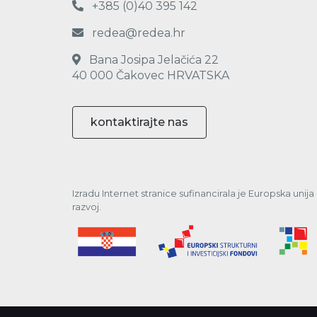
+385 (0)40 395 142
redea@redea.hr
Bana Josipa Jelačića 22
40 000 Čakovec HRVATSKA
kontaktirajte nas
Izradu Internet stranice sufinancirala je Europska unij
razvoj.