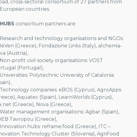
oad, cross-sectoral consortium of 27 partners from
 European countries.
EHUBS
consortium partners are:
Research and technology organisations and NGOs:
eVen (Greece), Fondazione Links (Italy), alchemia-
va (Austria),
Non-profit civil society organisations: VOST
rtugal (Portugal),
Universities: Polytechnic University of Catalonia
pain),
Technology companies: eBOS (Cyprus), AgroApps
reece), Aquatec (Spain), LearnWorlds (Cyprus),
x.net (Greece), Nova (Greece),
Water management organisations: Agbar (Spain),
EB Tavropou (Greece),
Innovation hubs: reframe.food (Greece), ITC –
novation Technology Cluster (Slovenia), AgriFood