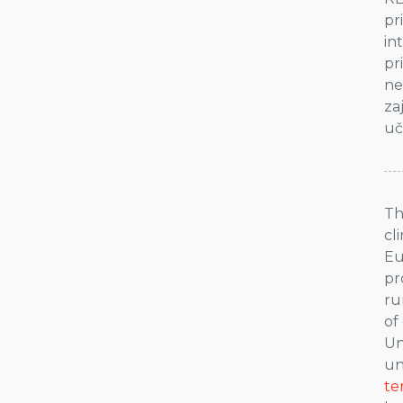
pr
in
pr
ne
za
uč
Th
cl
Eu
pr
ru
of
Un
un
te