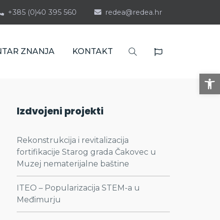
+385 (0)40 395 560
redea@redea.hr
NTAR ZNANJA
KONTAKT
Op
Izdvojeni projekti
Rekonstrukcija i revitalizacija
fortifikacije Starog grada Čakovec u
Muzej nematerijalne baštine
ITEO – Popularizacija STEM-a u
Međimurju