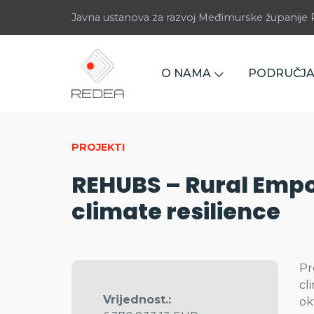
Javna ustanova za razvoj Međimurske županij
O NAMA
PODRUČJA
PROJEKTI
REHUBS – Rural Emp
climate resilience
Pr
cl
Vrijednost.:
ok