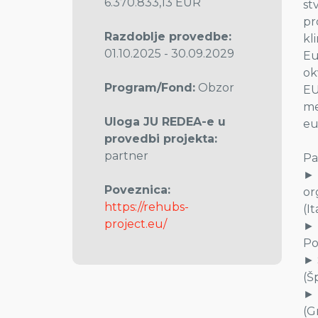
6.370.833,13 EUR
st
pr
Razdoblje provedbe:
kl
01.10.2025 - 30.09.2029
Eu
ok
Program/Fond:
Obzor
EU
me
Uloga JU REDEA-e u
eu
provedbi projekta:
partner
Pa
► 
Poveznica:
or
https://rehubs-
(I
project.eu/
► 
Po
► 
(Š
► 
(G