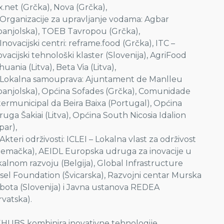
x.net (Grčka), Nova (Grčka),
Organizacije za upravljanje vodama: Agbar
panjolska), TOEB Tavropou (Grčka),
Inovacijski centri: reframe.food (Grčka), ITC –
ovacijski tehnološki klaster (Slovenija), AgriFood
thuania (Litva), Beta Via (Litva),
Lokalna samouprava: Ajuntament de Manlleu
panjolska), Općina Sofades (Grčka), Comunidade
termunicipal da Beira Baixa (Portugal), Općina
ruga Šakiai (Litva), Općina South Nicosia Idalion
par),
Akteri održivosti: ICLEI – Lokalna vlast za održivost
jemačka), AEIDL Europska udruga za inovacije u
kalnom razvoju (Belgija), Global Infrastructure
sel Foundation (Švicarska), Razvojni centar Murska
bota (Slovenija) i Javna ustanova REDEA
rvatska).
HUBS kombinira inovativne tehnologije,