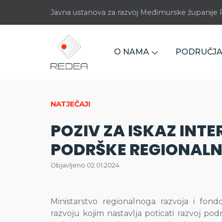
Javna ustanova za razvoj Međimurske županij
O NAMA
PODRUČJA
NATJEČAJI
POZIV ZA ISKAZ IN
PODRŠKE REGIONAL
Objavljeno 02.01.2024
Ministarstvo regionalnoga razvoja i fo
razvoju kojim nastavlja poticati razvoj p