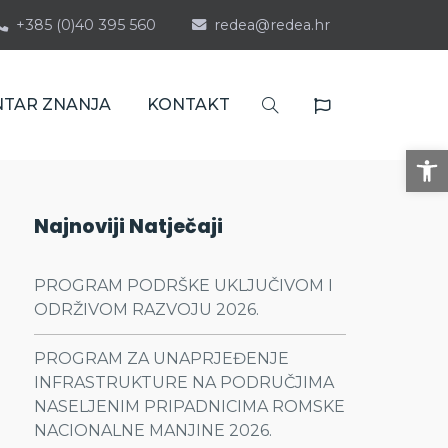
+385 (0)40 395 560
redea@redea.hr
NTAR ZNANJA
KONTAKT
Op
Najnoviji Natječaji
PROGRAM PODRŠKE UKLJUČIVOM I
ODRŽIVOM RAZVOJU 2026.
PROGRAM ZA UNAPRJEĐENJE
INFRASTRUKTURE NA PODRUČJIMA
NASELJENIM PRIPADNICIMA ROMSKE
NACIONALNE MANJINE 2026.