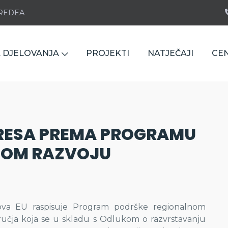
e REDEA
 DJELOVANJA
PROJEKTI
NATJEČAJI
CE
TERESA PREMA PROGRAMU
NOM RAZVOJU
ndova EU raspisuje Program podrške regionalnom
odručja koja se u skladu s Odlukom o razvrstavanju