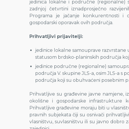
jedinica lokalne i područne (regionalne)
zadnjoj četvrtini iznadprosječno razvijen
Programa je jačanje konkurentnosti i ost
gospodarski oporavak ovih područja.
Prihvatljivi prijavitelji:
jedinice lokalne samouprave razvrstane u 
statusom brdsko-planinskih područja k
jedinice područne (regionalne) samoupr
područja V. skupine JLS-a, osim JLS-a s p
područja koji su obuhvaćeni posebnim 
Prihvatljive su građevine javne namjene, i
okolišne i gospodarske infrastrukture ko
Prihvatljive građevine moraju biti u vlasništv
pravnih subjekata čiji su osnivači prihvatlji
vlasništvu, suvlasništvu ili su javno dobro
zajednici.