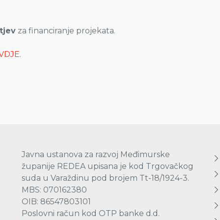
tjev
za financiranje projekata.
VDJE.
Javna ustanova za razvoj Međimurske
županije REDEA upisana je kod Trgovačkog
suda u Varaždinu pod brojem Tt-18/1924-3.
MBS: 070162380
OIB: 86547803101
Poslovni račun kod OTP banke d.d.