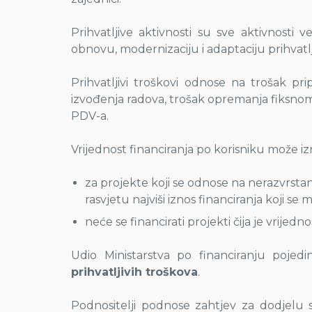
Prihvatljive aktivnosti su sve aktivnosti
obnovu, modernizaciju i adaptaciju prihvatlj
Prihvatljivi troškovi odnose na trošak p
izvođenja radova, trošak opremanja fiksno
PDV-a.
Vrijednost financiranja po korisniku može iz
za projekte koji se odnose na nerazvrstane
rasvjetu najviši iznos financiranja koji se
neće se financirati projekti čija je vrij
Udio Ministarstva po financiranju pojed
prihvatljivih troškova
.
Podnositelji podnose zahtjev za dodjelu