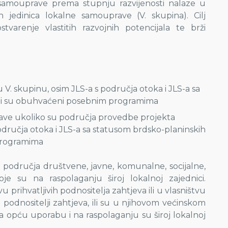
 samouprave prema stupnju razvijenosti nalaze u
ih jedinica lokalne samouprave (V. skupina). Cilj
varenje vlastitih razvojnih potencijala te brži
V. skupinu, osim JLS-a s područja otoka i JLS-a sa
oji su obuhvaćeni posebnim programima
ave ukoliko su područja provedbe projekta
odručja otoka i JLS-a sa statusom brdsko-planinskih
programima
z područja društvene, javne, komunalne, socijalne,
je su na raspolaganju široj lokalnoj zajednici.
u prihvatljivih podnositelja zahtjeva ili u vlasništvu
vi podnositelji zahtjeva, ili su u njihovom većinskom
 za opću uporabu i na raspolaganju su široj lokalnoj