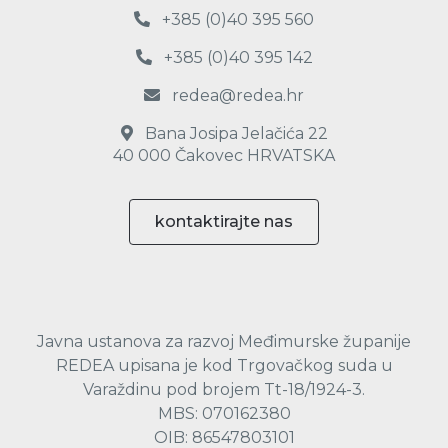
+385 (0)40 395 560
+385 (0)40 395 142
redea@redea.hr
Bana Josipa Jelačića 22
40 000 Čakovec HRVATSKA
kontaktirajte nas
Javna ustanova za razvoj Međimurske županije
REDEA upisana je kod Trgovačkog suda u
Varaždinu pod brojem Tt-18/1924-3.
MBS: 070162380
OIB: 86547803101