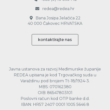
redea@redea.hr
Bana Josipa Jelačića 22
40 000 Čakovec HRVATSKA
kontaktirajte nas
Javna ustanova za razvoj Međimurske županije
REDEA upisana je kod Trgovačkog suda u
Varaždinu pod brojem Tt-18/1924-3.
MBS: 070162380
OIB: 86547803101
Poslovni račun kod OTP banke d.d.
IBAN: HR57 2407 0001 1005 5646 8