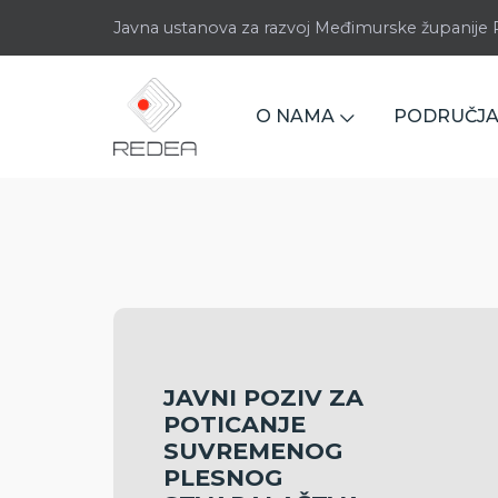
Javna ustanova za razvoj Međimurske županij
O NAMA
PODRUČJA
JAVNI POZIV ZA
POTICANJE
SUVREMENOG
PLESNOG