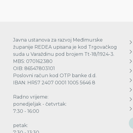
Javna ustanova za razvoj Međimurske
županije REDEA upisana je kod Trgovačkog
suda u Varaždinu pod brojem Tt-18/1924-3.
MBS: 070162380
OIB: 86547803101
Poslovni račun kod OTP banke d.d.
IBAN: HR57 2407 0001 1005 5646 8
Radno vrijeme:
ponedjeljak - četvrtak:
7:30 - 16:00
petak:
7:30 - 13:30