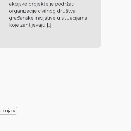
akcijske projekte je podržati 
organizacije civilnog društva i 
građanske inicijative u situacijama 
koje zahtijevaju 
[..]
adnja »