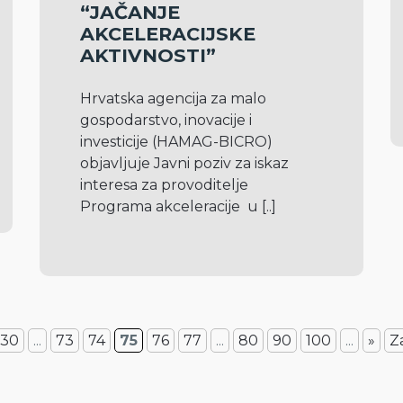
“JAČANJE
AKCELERACIJSKE
AKTIVNOSTI”
Hrvatska agencija za malo 
gospodarstvo, inovacije i 
investicije (HAMAG-BICRO) 
objavljuje Javni poziv za iskaz 
interesa za provoditelje 
Programa akceleracije  u 
[..]
30
...
73
74
75
76
77
...
80
90
100
...
»
Z