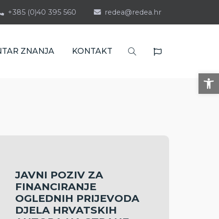
+385 (0)40 395 560
redea@redea.hr
NTAR ZNANJA
KONTAKT
Op
JAVNI POZIV ZA
FINANCIRANJE
OGLEDNIH PRIJEVODA
DJELA HRVATSKIH