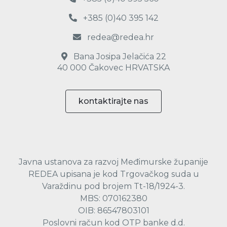
+385 (0)40 395 142
redea@redea.hr
Bana Josipa Jelačića 22
40 000 Čakovec HRVATSKA
kontaktirajte nas
Javna ustanova za razvoj Međimurske županije
REDEA upisana je kod Trgovačkog suda u
Varaždinu pod brojem Tt-18/1924-3.
MBS: 070162380
OIB: 86547803101
Poslovni račun kod OTP banke d.d.