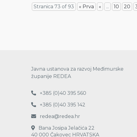
Stranica 73 of 93
« Prva
«
...
10
20
Javna ustanova za razvoj Međimurske
županije REDEA
+385 (0)40 395 560
+385 (0)40 395 142
redea@redea.hr
Bana Josipa Jelačića 22
40 000 Čakovec HRVATSKA