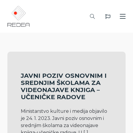
JAVNI POZIV OSNOVNIM I
SREDNJIM ŠKOLAMA ZA
VIDEONAJAVE KNJIGA –
UČENIČKE RADOVE
Ministarstvo kulture i medija objavilo 
je 24. 1. 2023. Javni poziv osnovnim i 
srednjim školama za videonajave 
knjiga-učeničke radove. U 
[..]