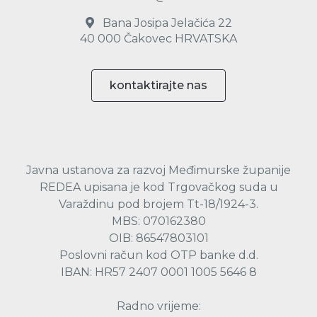
Bana Josipa Jelačića 22
40 000 Čakovec HRVATSKA
kontaktirajte nas
Javna ustanova za razvoj Međimurske županije
REDEA upisana je kod Trgovačkog suda u
Varaždinu pod brojem Tt-18/1924-3.
MBS: 070162380
OIB: 86547803101
Poslovni račun kod OTP banke d.d.
IBAN: HR57 2407 0001 1005 5646 8
Radno vrijeme: