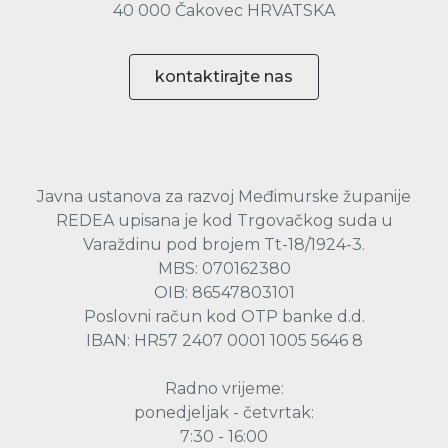
40 000 Čakovec HRVATSKA
kontaktirajte nas
Javna ustanova za razvoj Međimurske županije
REDEA upisana je kod Trgovačkog suda u
Varaždinu pod brojem Tt-18/1924-3.
MBS: 070162380
OIB: 86547803101
Poslovni račun kod OTP banke d.d.
IBAN: HR57 2407 0001 1005 5646 8
Radno vrijeme:
ponedjeljak - četvrtak:
7:30 - 16:00