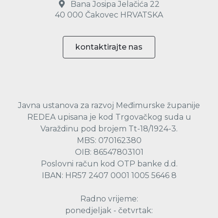
Bana Josipa Jelačića 22
40 000 Čakovec HRVATSKA
kontaktirajte nas
Javna ustanova za razvoj Međimurske županije
REDEA upisana je kod Trgovačkog suda u
Varaždinu pod brojem Tt-18/1924-3.
MBS: 070162380
OIB: 86547803101
Poslovni račun kod OTP banke d.d.
IBAN: HR57 2407 0001 1005 5646 8
Radno vrijeme:
ponedjeljak - četvrtak: