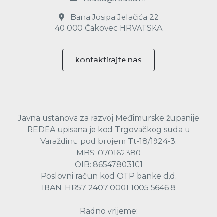
Bana Josipa Jelačića 22
40 000 Čakovec HRVATSKA
kontaktirajte nas
Javna ustanova za razvoj Međimurske županije
REDEA upisana je kod Trgovačkog suda u
Varaždinu pod brojem Tt-18/1924-3.
MBS: 070162380
OIB: 86547803101
Poslovni račun kod OTP banke d.d.
IBAN: HR57 2407 0001 1005 5646 8
Radno vrijeme: