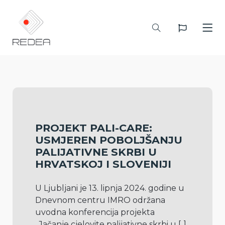
PROJEKT PALI-CARE:
USMJEREN POBOLJŠANJU
PALIJATIVNE SKRBI U
HRVATSKOJ I SLOVENIJI
U Ljubljani je 13. lipnja 2024. godine u 
Dnevnom centru IMRO održana 
uvodna konferencija projekta 
„Jačanje cjelovite palijativne skrbi u 
[..]