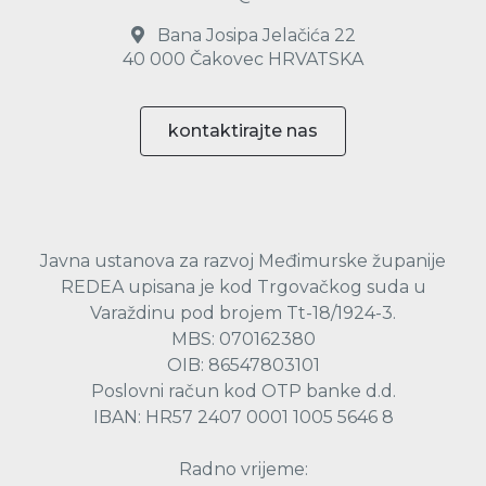
Bana Josipa Jelačića 22
40 000 Čakovec HRVATSKA
kontaktirajte nas
Javna ustanova za razvoj Međimurske županije
REDEA upisana je kod Trgovačkog suda u
Varaždinu pod brojem Tt-18/1924-3.
MBS: 070162380
OIB: 86547803101
Poslovni račun kod OTP banke d.d.
IBAN: HR57 2407 0001 1005 5646 8
Radno vrijeme: