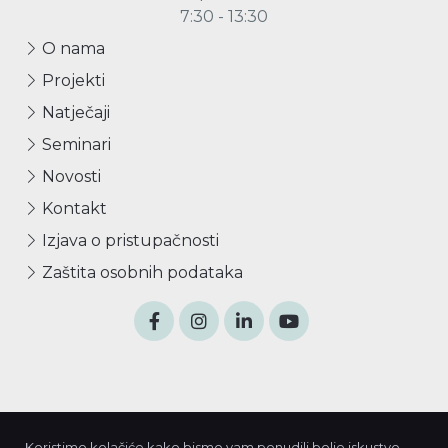
7:30 - 13:30
O nama
Projekti
Natječaji
Seminari
Novosti
Kontakt
Izjava o pristupačnosti
Zaštita osobnih podataka
Izradu Internet stranice sufinancirala je Europska unija iz
Koristimo kolačiće kako bismo vam ponudili bolje iskustvo