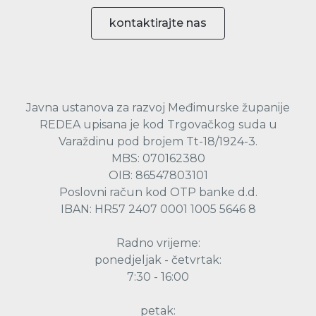
kontaktirajte nas
Javna ustanova za razvoj Međimurske županije
REDEA upisana je kod Trgovačkog suda u
Varaždinu pod brojem Tt-18/1924-3.
MBS: 070162380
OIB: 86547803101
Poslovni račun kod OTP banke d.d.
IBAN: HR57 2407 0001 1005 5646 8
Radno vrijeme:
ponedjeljak - četvrtak:
7:30 - 16:00
petak: