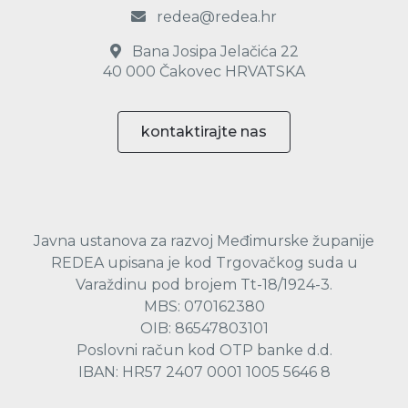
redea@redea.hr
Bana Josipa Jelačića 22
40 000 Čakovec HRVATSKA
kontaktirajte nas
Javna ustanova za razvoj Međimurske županije
REDEA upisana je kod Trgovačkog suda u
Varaždinu pod brojem Tt-18/1924-3.
MBS: 070162380
OIB: 86547803101
Poslovni račun kod OTP banke d.d.
IBAN: HR57 2407 0001 1005 5646 8