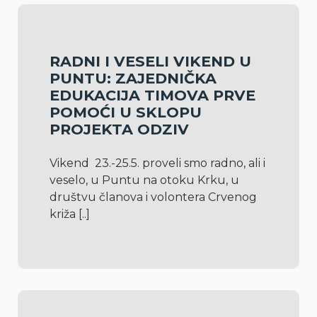
RADNI I VESELI VIKEND U
PUNTU: ZAJEDNIČKA
EDUKACIJA TIMOVA PRVE
POMOĆI U SKLOPU
PROJEKTA ODZIV
Vikend  23.-25.5. proveli smo radno, ali i 
veselo, u Puntu na otoku Krku, u 
društvu članova i volontera Crvenog 
križa 
[..]