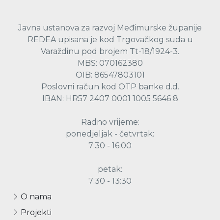
Javna ustanova za razvoj Međimurske županije
REDEA upisana je kod Trgovačkog suda u
Varaždinu pod brojem Tt-18/1924-3.
MBS: 070162380
OIB: 86547803101
Poslovni račun kod OTP banke d.d.
IBAN: HR57 2407 0001 1005 5646 8
Radno vrijeme:
ponedjeljak - četvrtak:
7:30 - 16:00
petak:
7:30 - 13:30
O nama
Projekti