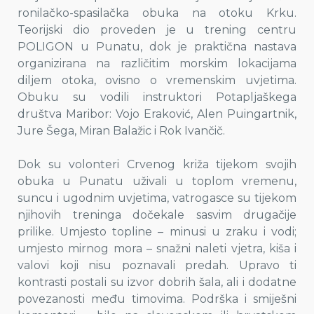
ronilačko-spasilačka obuka na otoku Krku.
Teorijski dio proveden je u trening centru
POLIGON u Punatu, dok je praktična nastava
organizirana na različitim morskim lokacijama
diljem otoka, ovisno o vremenskim uvjetima.
Obuku su vodili instruktori Potapljaškega
društva Maribor: Vojo Eraković, Alen Puingartnik,
Jure Šega, Miran Balažic i Rok Ivančič.
Dok su volonteri Crvenog križa tijekom svojih
obuka u Punatu uživali u toplom vremenu,
suncu i ugodnim uvjetima, vatrogasce su tijekom
njihovih treninga dočekale sasvim drugačije
prilike. Umjesto topline – minusi u zraku i vodi;
umjesto mirnog mora – snažni naleti vjetra, kiša i
valovi koji nisu poznavali predah. Upravo ti
kontrasti postali su izvor dobrih šala, ali i dodatne
povezanosti među timovima. Podrška i smiješni