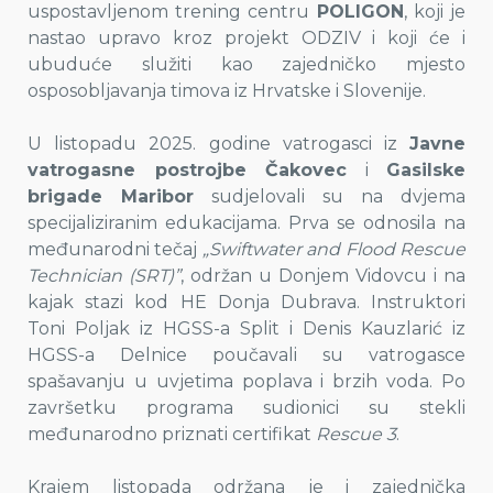
uspostavljenom trening centru
POLIGON
, koji je
nastao upravo kroz projekt ODZIV i koji će i
ubuduće služiti kao zajedničko mjesto
osposobljavanja timova iz Hrvatske i Slovenije.
U listopadu 2025. godine vatrogasci iz
Javne
vatrogasne postrojbe Čakovec
i
Gasilske
brigade Maribor
sudjelovali su na dvjema
specijaliziranim edukacijama. Prva se odnosila na
međunarodni tečaj
„Swiftwater and Flood Rescue
Technician (SRT)”
, održan u Donjem Vidovcu i na
kajak stazi kod HE Donja Dubrava. Instruktori
Toni Poljak iz HGSS-a Split i Denis Kauzlarić iz
HGSS-a Delnice poučavali su vatrogasce
spašavanju u uvjetima poplava i brzih voda. Po
završetku programa sudionici su stekli
međunarodno priznati certifikat
Rescue 3
.
Krajem listopada održana je i zajednička