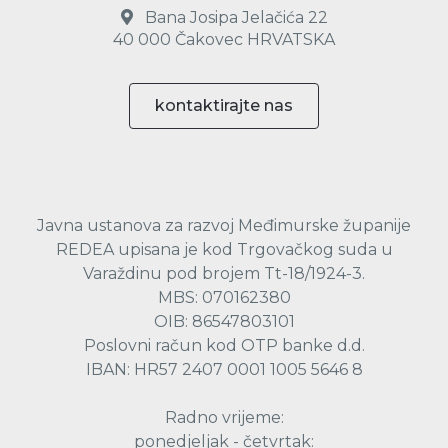
Bana Josipa Jelačića 22
40 000 Čakovec HRVATSKA
kontaktirajte nas
Javna ustanova za razvoj Međimurske županije
REDEA upisana je kod Trgovačkog suda u
Varaždinu pod brojem Tt-18/1924-3.
MBS: 070162380
OIB: 86547803101
Poslovni račun kod OTP banke d.d.
IBAN: HR57 2407 0001 1005 5646 8
Radno vrijeme:
ponedjeljak - četvrtak: