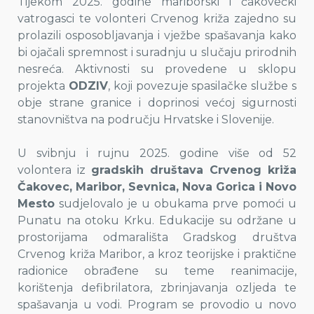
Tijekom 2025. godine mariborski i čakovečki
vatrogasci te volonteri Crvenog križa zajedno su
prolazili osposobljavanja i vježbe spašavanja kako
bi ojačali spremnost i suradnju u slučaju prirodnih
nesreća. Aktivnosti su provedene u sklopu
projekta
ODZIV
, koji povezuje spasilačke službe s
obje strane granice i doprinosi većoj sigurnosti
stanovništva na području Hrvatske i Slovenije.
U svibnju i rujnu 2025. godine više od 52
volontera iz
gradskih društava Crvenog križa
Čakovec, Maribor, Sevnica, Nova Gorica i Novo
Mesto
sudjelovalo je u obukama prve pomoći u
Punatu na otoku Krku. Edukacije su održane u
prostorijama odmarališta Gradskog društva
Crvenog križa Maribor, a kroz teorijske i praktične
radionice obrađene su teme reanimacije,
korištenja defibrilatora, zbrinjavanja ozljeda te
spašavanja u vodi. Program se provodio u novo