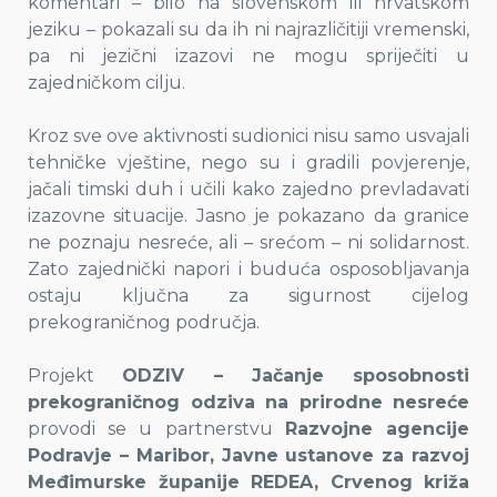
komentari – bilo na slovenskom ili hrvatskom
jeziku – pokazali su da ih ni najrazličitiji vremenski,
pa ni jezični izazovi ne mogu spriječiti u
zajedničkom cilju.
Kroz sve ove aktivnosti sudionici nisu samo usvajali
tehničke vještine, nego su i gradili povjerenje,
jačali timski duh i učili kako zajedno prevladavati
izazovne situacije. Jasno je pokazano da granice
ne poznaju nesreće, ali – srećom – ni solidarnost.
Zato zajednički napori i buduća osposobljavanja
ostaju ključna za sigurnost cijelog
prekograničnog područja.
Projekt
ODZIV – Jačanje sposobnosti
prekograničnog odziva na prirodne nesreće
provodi se u partnerstvu
Razvojne agencije
Podravje – Maribor, Javne ustanove za razvoj
Međimurske županije REDEA, Crvenog križa