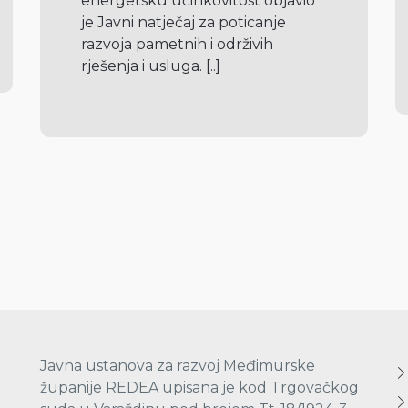
energetsku učinkovitost objavio 
je Javni natječaj za poticanje 
razvoja pametnih i održivih 
rješenja i usluga. 
[..]
Javna ustanova za razvoj Međimurske
županije REDEA upisana je kod Trgovačkog