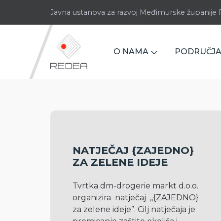
Javna ustanova za razvoj Međimurske županij
O NAMA
PODRUČJA
NATJEČAJ {ZAJEDNO}
ZA ZELENE IDEJE
Tvrtka dm-drogerie markt d.o.o. 
organizira  natječaj  ,,{ZAJEDNO} 
za zelene ideje”. Cilj natječaja je 