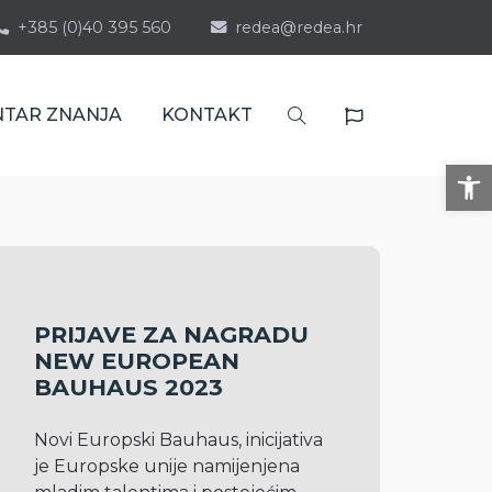
+385 (0)40 395 560
redea@redea.hr
NTAR ZNANJA
KONTAKT
Op
PRIJAVE ZA NAGRADU
NEW EUROPEAN
BAUHAUS 2023
Novi Europski Bauhaus, inicijativa 
je Europske unije namijenjena 