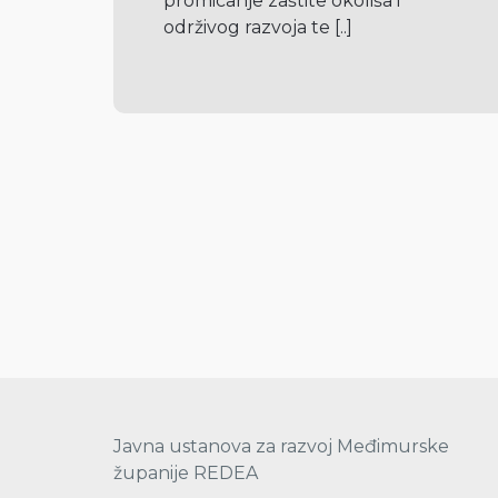
promicanje zaštite okoliša i 
održivog razvoja te 
[..]
Javna ustanova za razvoj Međimurske
županije REDEA