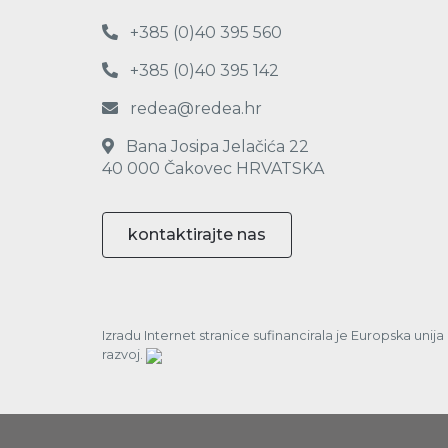
+385 (0)40 395 560
+385 (0)40 395 142
redea@redea.hr
Bana Josipa Jelačića 22
40 000 Čakovec HRVATSKA
kontaktirajte nas
Izradu Internet stranice sufinancirala je Europska unij
razvoj.