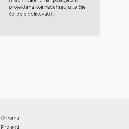
mladim talentima i postojećim 
projektima koji nadahnjuju te čije 
će ideje oblikovati 
[..]
O nama
Projekti