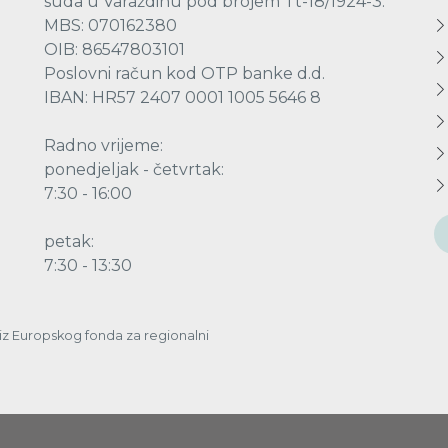
suda u Varaždinu pod brojem Tt-18/1924-3.
MBS: 070162380
OIB: 86547803101
Poslovni račun kod OTP banke d.d.
IBAN: HR57 2407 0001 1005 5646 8
Radno vrijeme:
ponedjeljak - četvrtak:
7:30 - 16:00
petak:
7:30 - 13:30
a iz Europskog fonda za regionalni