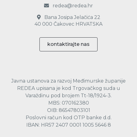
redea@redea.hr
Bana Josipa Jelačića 22
40 000 Čakovec HRVATSKA
kontaktirajte nas
Javna ustanova za razvoj Međimurske županije
REDEA upisana je kod Trgovačkog suda u
Varaždinu pod brojem Tt-18/1924-3.
MBS: 070162380
OIB: 86547803101
Poslovni račun kod OTP banke d.d.
IBAN: HR57 2407 0001 1005 5646 8