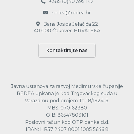
+385 (0)40 395 142
redea@redea.hr
Bana Josipa Jelačića 22
40 000 Čakovec HRVATSKA
kontaktirajte nas
Javna ustanova za razvoj Međimurske županije
REDEA upisana je kod Trgovačkog suda u
Varaždinu pod brojem Tt-18/1924-3.
MBS: 070162380
OIB: 86547803101
Poslovni račun kod OTP banke d.d.
IBAN: HR57 2407 0001 1005 5646 8