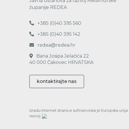
Javna ustanova za razvoj Međimurske
županije REDEA
+385 (0)40 395 560
+385 (0)40 395 142
redea@redea.hr
Bana Josipa Jelačića 22
40 000 Čakovec HRVATSKA
kontaktirajte nas
Izradu Internet stranice sufinancirala je Europska unij
razvoj.