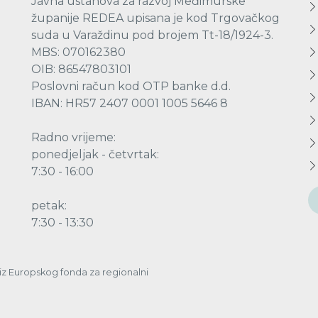
Javna ustanova za razvoj Međimurske
županije REDEA upisana je kod Trgovačkog
suda u Varaždinu pod brojem Tt-18/1924-3.
MBS: 070162380
OIB: 86547803101
Poslovni račun kod OTP banke d.d.
IBAN: HR57 2407 0001 1005 5646 8
Radno vrijeme:
ponedjeljak - četvrtak:
7:30 - 16:00
petak:
7:30 - 13:30
a iz Europskog fonda za regionalni