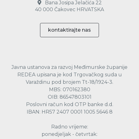
Bana Josipa Jelačića 22
40 000 Čakovec HRVATSKA
kontaktirajte nas
Javna ustanova za razvoj Međimurske županije
REDEA upisana je kod Trgovačkog suda u
Varaždinu pod brojem Tt-18/1924-3.
MBS: 070162380
OIB: 86547803101
Poslovni račun kod OTP banke d.d.
IBAN: HR57 2407 0001 1005 5646 8
Radno vrijeme:
ponedjeljak - četvrtak: