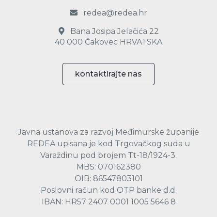
redea@redea.hr
Bana Josipa Jelačića 22
40 000 Čakovec HRVATSKA
kontaktirajte nas
Javna ustanova za razvoj Međimurske županije
REDEA upisana je kod Trgovačkog suda u
Varaždinu pod brojem Tt-18/1924-3.
MBS: 070162380
OIB: 86547803101
Poslovni račun kod OTP banke d.d.
IBAN: HR57 2407 0001 1005 5646 8