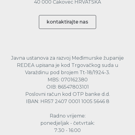
40 000 Čakovec HRVATSKA
kontaktirajte nas
Javna ustanova za razvoj Međimurske županije
REDEA upisana je kod Trgovačkog suda u
Varaždinu pod brojem Tt-18/1924-3.
MBS: 070162380
OIB: 86547803101
Poslovni račun kod OTP banke d.d.
IBAN: HR57 2407 0001 1005 5646 8
Radno vrijeme:
ponedjeljak - četvrtak:
7:30 - 16:00