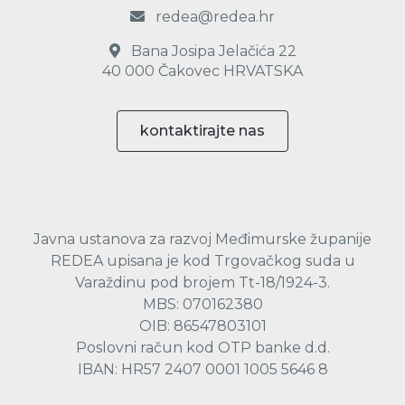
redea@redea.hr
Bana Josipa Jelačića 22
40 000 Čakovec HRVATSKA
kontaktirajte nas
Javna ustanova za razvoj Međimurske županije
REDEA upisana je kod Trgovačkog suda u
Varaždinu pod brojem Tt-18/1924-3.
MBS: 070162380
OIB: 86547803101
Poslovni račun kod OTP banke d.d.
IBAN: HR57 2407 0001 1005 5646 8