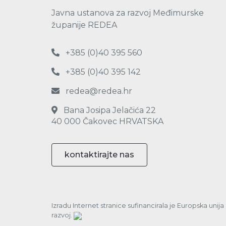
Javna ustanova za razvoj Međimurske
županije REDEA
+385 (0)40 395 560
+385 (0)40 395 142
redea@redea.hr
Bana Josipa Jelačića 22
40 000 Čakovec HRVATSKA
kontaktirajte nas
Izradu Internet stranice sufinancirala je Europska unij
razvoj.