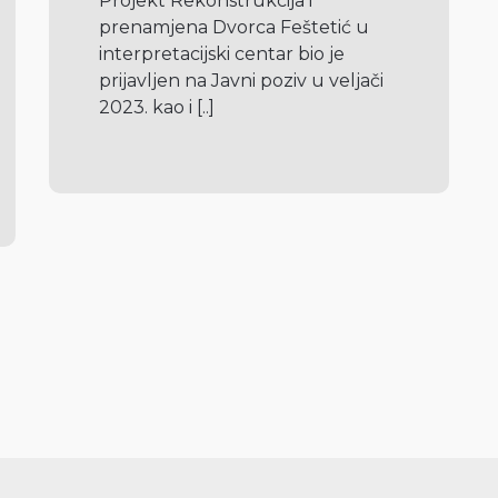
Projekt Rekonstrukcija i 
prenamjena Dvorca Feštetić u  
interpretacijski centar bio je 
prijavljen na Javni poziv u veljači 
2023. kao i 
[..]