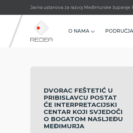
Javna ustanova za razvoj Međimurske županij
O NAMA
PODRUČJA
DVORAC FEŠTETIĆ U
PRIBISLAVCU POSTAT
ĆE INTERPRETACIJSKI
CENTAR KOJI SVJEDOČI
O BOGATOM NASLJEĐU
MEĐIMURJA