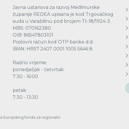
Javna ustanova za razvoj Međimurske
županije REDEA upisana je kod Trgovačkog
suda u Varaždinu pod brojem Tt-18/1924-3.
MBS: 070162380
OIB: 86547803101
Poslovni račun kod OTP banke d.d.
IBAN: HR57 2407 0001 1005 5646 8
Radno vrijeme:
ponedjeljak - četvrtak:
7:30 - 16:00
petak:
7:30 - 13:30
a iz Europskog fonda za regionalni