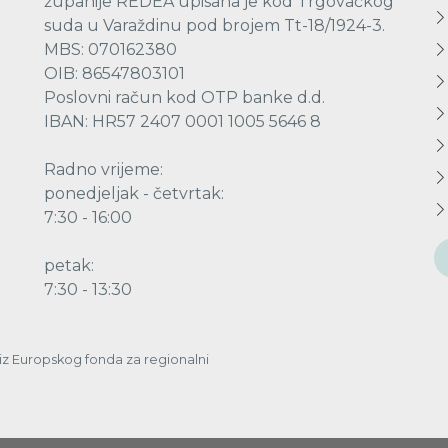
županije REDEA upisana je kod Trgovačkog
suda u Varaždinu pod brojem Tt-18/1924-3.
MBS: 070162380
OIB: 86547803101
Poslovni račun kod OTP banke d.d.
IBAN: HR57 2407 0001 1005 5646 8
Radno vrijeme:
ponedjeljak - četvrtak:
7:30 - 16:00
petak:
7:30 - 13:30
a iz Europskog fonda za regionalni