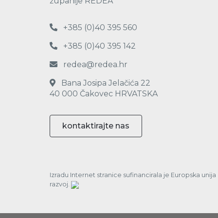
županije REDEA
+385 (0)40 395 560
+385 (0)40 395 142
redea@redea.hr
Bana Josipa Jelačića 22
40 000 Čakovec HRVATSKA
kontaktirajte nas
Izradu Internet stranice sufinancirala je Europska unij
razvoj.