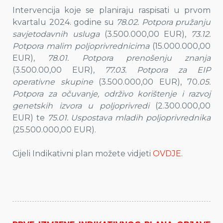
Intervencija koje se planiraju raspisati u prvom
kvartalu 2024. godine su
78.02. Potpora pružanju
savjetodavnih usluga
(3.500.000,00 EUR),
73.12.
Potpora malim poljoprivrednicima
(15.000.000,00
EUR),
78.01. Potpora prenošenju znanja
(3.500.00,00 EUR),
77.03. Potpora za EIP
operativne skupine
(3.500.000,00 EUR), 70
.05.
Potpora za očuvanje, održivo korištenje i razvoj
genetskih izvora u poljoprivredi
(2.300.000,00
EUR) te
75.01. Uspostava mladih poljoprivrednika
(25.500.000,00 EUR).
Cijeli Indikativni plan možete vidjeti
OVDJE
.