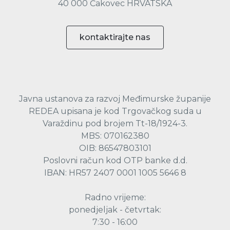
40 000 Čakovec HRVATSKA
kontaktirajte nas
Javna ustanova za razvoj Međimurske županije
REDEA upisana je kod Trgovačkog suda u
Varaždinu pod brojem Tt-18/1924-3.
MBS: 070162380
OIB: 86547803101
Poslovni račun kod OTP banke d.d.
IBAN: HR57 2407 0001 1005 5646 8
Radno vrijeme:
ponedjeljak - četvrtak:
7:30 - 16:00