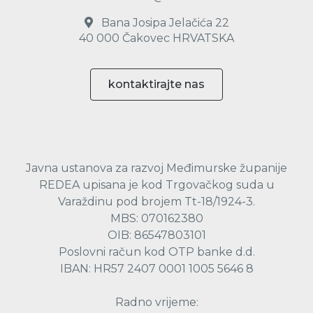
Bana Josipa Jelačića 22
40 000 Čakovec HRVATSKA
kontaktirajte nas
Javna ustanova za razvoj Međimurske županije
REDEA upisana je kod Trgovačkog suda u
Varaždinu pod brojem Tt-18/1924-3.
MBS: 070162380
OIB: 86547803101
Poslovni račun kod OTP banke d.d.
IBAN: HR57 2407 0001 1005 5646 8
Radno vrijeme: