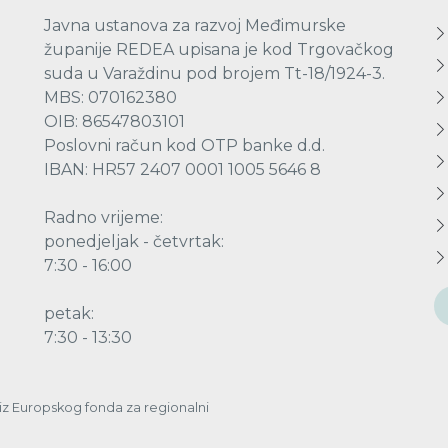
Javna ustanova za razvoj Međimurske
županije REDEA upisana je kod Trgovačkog
suda u Varaždinu pod brojem Tt-18/1924-3.
MBS: 070162380
OIB: 86547803101
Poslovni račun kod OTP banke d.d.
IBAN: HR57 2407 0001 1005 5646 8
Radno vrijeme:
ponedjeljak - četvrtak:
7:30 - 16:00
petak:
7:30 - 13:30
a iz Europskog fonda za regionalni