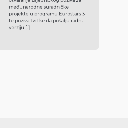
otvaranje zajedničkog poziva za 
međunarodne suradničke 
projekte u programu Eurostars 3 
te poziva tvrtke da pošalju radnu 
verziju 
[..]