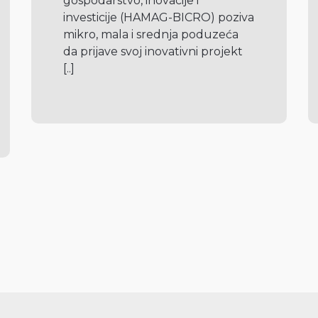
gospodarstvo, inovacije i 
investicije (HAMAG-BICRO) poziva 
mikro, mala i srednja poduzeća 
da prijave svoj inovativni projekt 
[..]