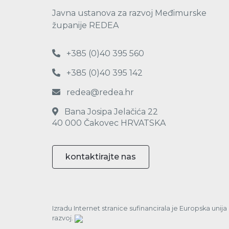
Javna ustanova za razvoj Međimurske
županije REDEA
+385 (0)40 395 560
+385 (0)40 395 142
redea@redea.hr
Bana Josipa Jelačića 22
40 000 Čakovec HRVATSKA
kontaktirajte nas
Izradu Internet stranice sufinancirala je Europska unij
razvoj.