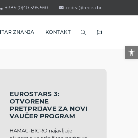
+385 (0)40 395 560
redea@redea.hr
NTAR ZNANJA
KONTAKT
Op
EUROSTARS 3:
OTVORENE
PRETPRIJAVE ZA NOVI
VAUČER PROGRAM
HAMAG-BICRO najavljuje 