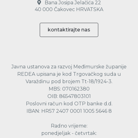
Bana Josipa Jelačića 22
40 000 Čakovec HRVATSKA
kontaktirajte nas
Javna ustanova za razvoj Međimurske županije
REDEA upisana je kod Trgovačkog suda u
Varaždinu pod brojem Tt-18/1924-3.
MBS: 070162380
OIB: 86547803101
Poslovni račun kod OTP banke d.d.
IBAN: HR57 2407 0001 1005 5646 8
Radno vrijeme:
ponedjeljak - četvrtak: