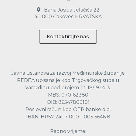
Bana Josipa Jelačića 22
40 000 Čakovec HRVATSKA
kontaktirajte nas
Javna ustanova za razvoj Međimurske županije
REDEA upisana je kod Trgovačkog suda u
Varaždinu pod brojem Tt-18/1924-3.
MBS: 070162380
OIB: 86547803101
Poslovni račun kod OTP banke d.d.
IBAN: HR57 2407 0001 1005 5646 8
Radno vrijeme: