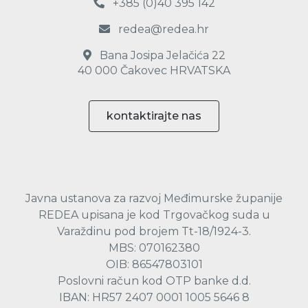
+385 (0)40 395 142
redea@redea.hr
Bana Josipa Jelačića 22
40 000 Čakovec HRVATSKA
kontaktirajte nas
Javna ustanova za razvoj Međimurske županije
REDEA upisana je kod Trgovačkog suda u
Varaždinu pod brojem Tt-18/1924-3.
MBS: 070162380
OIB: 86547803101
Poslovni račun kod OTP banke d.d.
IBAN: HR57 2407 0001 1005 5646 8