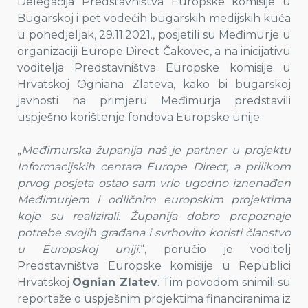
Delegacija Predstavništva Europske komisije u
Bugarskoj i pet vodećih bugarskih medijskih kuća
u ponedjeljak, 29.11.2021., posjetili su Međimurje u
organizaciji Europe Direct Čakovec, a na inicijativu
voditelja Predstavništva Europske komisije u
Hrvatskoj Ogniana Zlateva, kako bi bugarskoj
javnosti na primjeru Međimurja predstavili
uspješno korištenje fondova Europske unije.
„
Međimurska županija naš je partner u projektu
Informacijskih centara Europe Direct, a prilikom
prvog posjeta ostao sam vrlo ugodno iznenađen
Međimurjem i odličnim europskim projektima
koje su realizirali. Županija dobro prepoznaje
potrebe svojih građana i svrhovito koristi članstvo
u Europskoj uniji.
“, poručio je voditelj
Predstavništva Europske komisije u Republici
Hrvatskoj
Ognian Zlatev
. Tim povodom snimili su
reportaže o uspješnim projektima financiranima iz