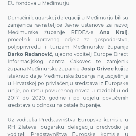
EU fondova u Međimurju.
Domaćini bugarskoj delegaciji u Međimurju bili su
zamjenica ravnateljice Javne ustanove za razvoj
Međimurske županije REDEA-e
Ana Kralj
,
pročelnik Upravnog odjela za gospodarstvo,
poljoprivredu i turizam Međimurske županije
Darko Radanović
, ujedno voditelj Europe Direct
Informacijskog centra Čakovec te zamjenik
župana Međimurske županije
Josip Grivec
koji je
istaknuo da je Međimurska županija najuspješnija
u Hrvatskoj po privlačenju sredstava iz Europske
unije, po rastu povučenog novca u razdoblju od
2017. do 2020. godine i po udjelu povučenih
sredstava u odnosu na ostale županije.
Uz voditelja Predstavništva Europske komisije u
RH Zlateva, bugarsku delegaciju predvodio je
voditelj Predstavništva Europske komisije u