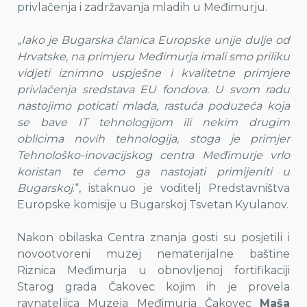
privlačenja i zadržavanja mladih u Međimurju.
„
Iako je Bugarska članica Europske unije dulje od
Hrvatske, na primjeru Međimurja
imali smo priliku
vidjeti iznimno uspješne i kvalitetne primjere
privlačenja sredstava EU fondova. U svom radu
nastojimo poticati mlada, rastuća poduzeća koja
se bave IT tehnologijom ili nekim drugim
oblicima novih tehnologija, stoga je primjer
Tehnološko-inovacijskog centra Međimurje vrlo
koristan te ćemo ga nastojati primijeniti u
Bugarskoj
.“, istaknuo je voditelj Predstavništva
Europske komisije u Bugarskoj Tsvetan Kyulanov.
Nakon obilaska Centra znanja gosti su posjetili i
novootvoreni muzej nematerijalne baštine
Riznica Međimurja u obnovljenoj fortifikaciji
Starog grada Čakovec kojim ih je provela
ravnateljica Muzeja Međimurja Čakovec
Maša