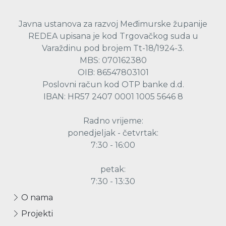
Javna ustanova za razvoj Međimurske županije
REDEA upisana je kod Trgovačkog suda u
Varaždinu pod brojem Tt-18/1924-3.
MBS: 070162380
OIB: 86547803101
Poslovni račun kod OTP banke d.d.
IBAN: HR57 2407 0001 1005 5646 8
Radno vrijeme:
ponedjeljak - četvrtak:
7:30 - 16:00
petak:
7:30 - 13:30
O nama
Projekti