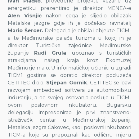
Ivan Plačko
, provedene projekte vezane uz
energetiku prezentirao je direktor MENEA-e
Alen Višnjić
nakon čega je slijedio obilazak
Metalske jezgre gdje ih je dočekao ravnatelj
Mario Šercer.
Delegacija je obišla i objekte TICM-
a te Međimurske palače turizma u kojoj ih je
direktor Turističke zajednice Međimurske
županije
Rudi Grula
upoznao s turističkih
atrakcijama našeg kraja kroz Ekomuzej
Međimurje malo. U informatičkoj učionici u zgradi
TICM1 gostima se obratio direktor poduzeća
CETITEC d.o.o.
Stjepan Gornik
. CETITEC se bavi
razvojem embedded softvera za automobilsku
industriju, a od svojeg osnivanja posluje u TICM-
ovom poslovnom inkubatoru. Bugarsku
delegaciju impresionirao je prvi znanstveno-
istraživački centar u Međimurskoj županiji,
Metalska jezgra Čakovec, kao i poslovni inkubatori
TICM-a koje su prepoznali kao odličnu mjeru