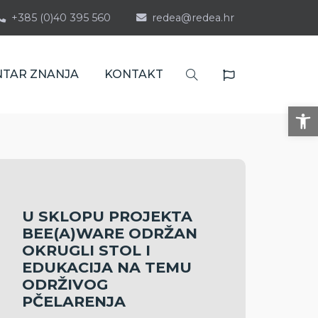
+385 (0)40 395 560
redea@redea.hr
NTAR ZNANJA
KONTAKT
Op
U SKLOPU PROJEKTA
BEE(A)WARE ODRŽAN
OKRUGLI STOL I
EDUKACIJA NA TEMU
ODRŽIVOG
PČELARENJA