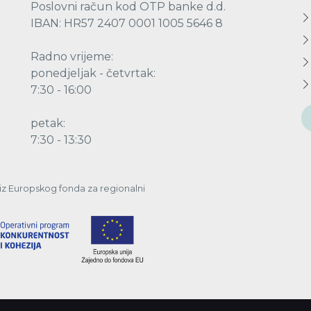
Poslovni račun kod OTP banke d.d.
IBAN: HR57 2407 0001 1005 5646 8
Radno vrijeme:
ponedjeljak - četvrtak:
7:30 - 16:00
petak:
7:30 - 13:30
a iz Europskog fonda za regionalni