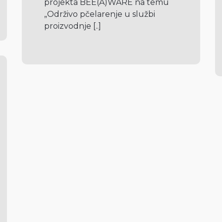
projekta BEE(A)WARE na temu 
„Održivo pčelarenje u službi 
proizvodnje 
[..]