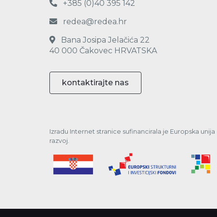
+385 (0)40 395 142
redea@redea.hr
Bana Josipa Jelačića 22
40 000 Čakovec HRVATSKA
kontaktirajte nas
Izradu Internet stranice sufinancirala je Europska unij
razvoj.