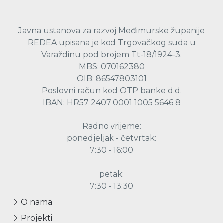
Javna ustanova za razvoj Međimurske županije
REDEA upisana je kod Trgovačkog suda u
Varaždinu pod brojem Tt-18/1924-3.
MBS: 070162380
OIB: 86547803101
Poslovni račun kod OTP banke d.d.
IBAN: HR57 2407 0001 1005 5646 8
Radno vrijeme:
ponedjeljak - četvrtak:
7:30 - 16:00
petak:
7:30 - 13:30
O nama
Projekti