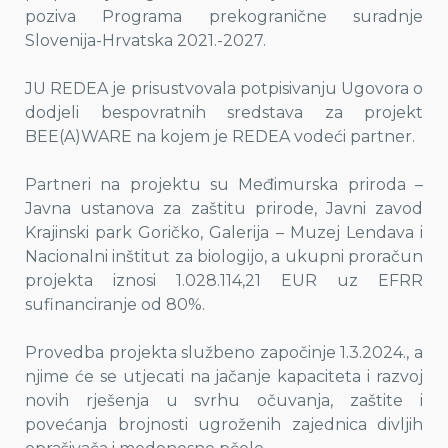
poziva Programa prekogranične suradnje
Slovenija-Hrvatska 2021.-2027.
JU REDEA je prisustvovala potpisivanju Ugovora o
dodjeli bespovratnih sredstava za projekt
BEE(A)WARE na kojem je REDEA vodeći partner.
Partneri na projektu su Međimurska priroda –
Javna ustanova za zaštitu prirode, Javni zavod
Krajinski park Goričko, Galerija – Muzej Lendava i
Nacionalni inštitut za biologijo, a ukupni proračun
projekta iznosi 1.028.114,21 EUR uz EFRR
sufinanciranje od 80%.
Provedba projekta službeno započinje 1.3.2024., a
njime će se utjecati na jačanje kapaciteta i razvoj
novih rješenja u svrhu očuvanja, zaštite i
povećanja brojnosti ugroženih zajednica divljih