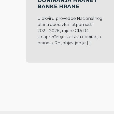
DONIRANJA HRANE I
BANKE HRANE
U okviru provedbe Nacionalnog 
plana oporavka i otpornosti 
2021.-2026., mjere C1.5 R4 
Unapređenje sustava doniranja 
hrane u RH, objavljen je 
[..]