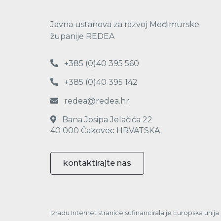
Javna ustanova za razvoj Međimurske
županije REDEA
+385 (0)40 395 560
+385 (0)40 395 142
redea@redea.hr
Bana Josipa Jelačića 22
40 000 Čakovec HRVATSKA
kontaktirajte nas
Izradu Internet stranice sufinancirala je Europska unij