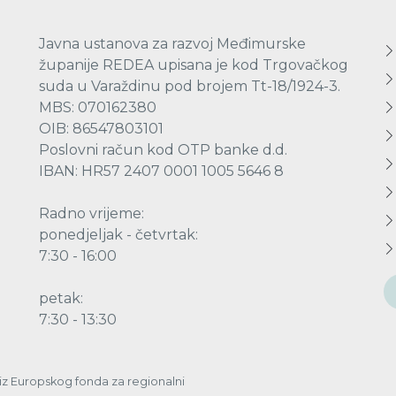
Javna ustanova za razvoj Međimurske
županije REDEA upisana je kod Trgovačkog
suda u Varaždinu pod brojem Tt-18/1924-3.
MBS: 070162380
OIB: 86547803101
Poslovni račun kod OTP banke d.d.
IBAN: HR57 2407 0001 1005 5646 8
Radno vrijeme:
ponedjeljak - četvrtak:
7:30 - 16:00
petak:
7:30 - 13:30
a iz Europskog fonda za regionalni