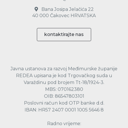
Bana Josipa Jelačića 22
40 000 Čakovec HRVATSKA
kontaktirajte nas
Javna ustanova za razvoj Međimurske županije
REDEA upisana je kod Trgovačkog suda u
Varaždinu pod brojem Tt-18/1924-3.
MBS: 070162380
OIB: 86547803101
Poslovni račun kod OTP banke d.d.
IBAN: HR57 2407 0001 1005 5646 8
Radno vrijeme: