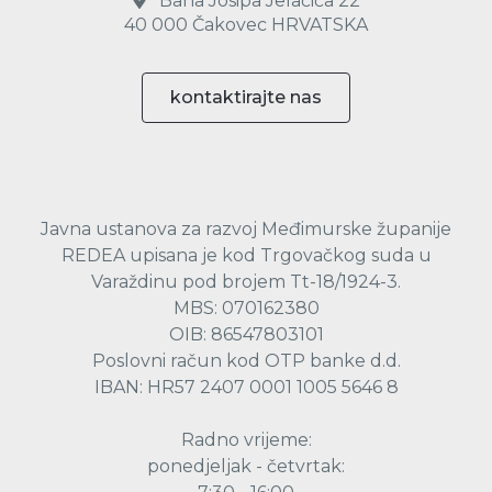
Bana Josipa Jelačića 22
40 000 Čakovec HRVATSKA
kontaktirajte nas
Javna ustanova za razvoj Međimurske županije
REDEA upisana je kod Trgovačkog suda u
Varaždinu pod brojem Tt-18/1924-3.
MBS: 070162380
OIB: 86547803101
Poslovni račun kod OTP banke d.d.
IBAN: HR57 2407 0001 1005 5646 8
Radno vrijeme:
ponedjeljak - četvrtak: