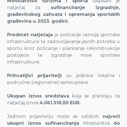
Ministarstvo turizma i sporta
raspisalo je
natječaj za
sufinanciranje izgradnje,
građevinskog zahvata i opremanja sportskih
građevina u 2023. godini.
Predmet natječaja
je poticanje razvoja sportske
infrastrukture te zadovoljavanje javnih potreba u
sportu kroz poticanje i planiranje rekonstrukcije
postojeće te izgradnje nove sportske
infrastrukture.
Prihvatljivi prijavitelji
su jedinice lokalne i
područne (regionalne) samouprave.
Ukupan iznos sredstava
koja se planiraju za
natječaj iznosi
4.061.318,00 EUR.
Jednom prijavitelju može se odobriti
najveći
ukupni iznos sufinanciranja
Ministarstva
do