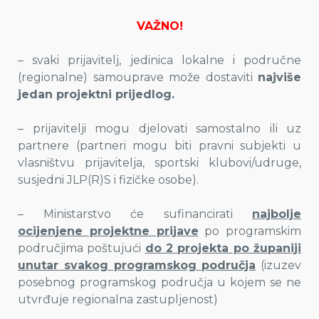
VAŽNO!
– svaki prijavitelj, jedinica lokalne i područne
(regionalne) samouprave može dostaviti
najviše
jedan projektni prijedlog.
– prijavitelji mogu djelovati samostalno ili uz
partnere (partneri mogu biti pravni subjekti u
vlasništvu prijavitelja, sportski klubovi/udruge,
susjedni JLP(R)S i fizičke osobe).
– Ministarstvo će sufinancirati
najbolje
ocijenjene projektne prijave
po programskim
područjima poštujući
do 2 projekta po županiji
unutar svakog programskog područja
(izuzev
posebnog programskog područja u kojem se ne
utvrđuje regionalna zastupljenost)