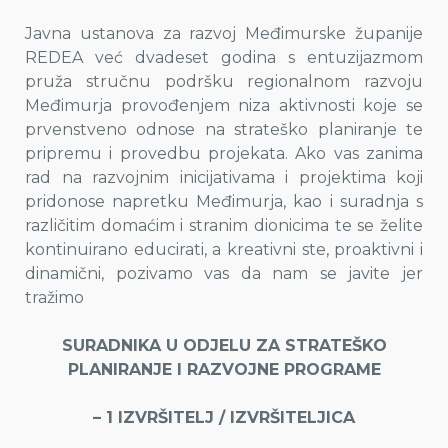
Javna ustanova za razvoj Međimurske županije
REDEA već dvadeset godina s entuzijazmom
pruža stručnu podršku regionalnom razvoju
Međimurja provođenjem niza aktivnosti koje se
prvenstveno odnose na strateško planiranje te
pripremu i provedbu projekata. Ako vas zanima
rad na razvojnim inicijativama i projektima koji
pridonose napretku Međimurja, kao i suradnja s
različitim domaćim i stranim dionicima te se želite
kontinuirano educirati, a kreativni ste, proaktivni i
dinamični, pozivamo vas da nam se javite jer
tražimo
SURADNIKA U ODJELU ZA STRATEŠKO
PLANIRANJE I RAZVOJNE PROGRAME
– 1 IZVRŠITELJ / IZVRŠITELJICA