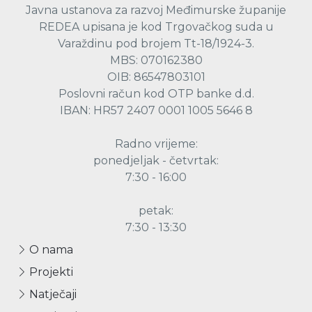
Javna ustanova za razvoj Međimurske županije
REDEA upisana je kod Trgovačkog suda u
Varaždinu pod brojem Tt-18/1924-3.
MBS: 070162380
OIB: 86547803101
Poslovni račun kod OTP banke d.d.
IBAN: HR57 2407 0001 1005 5646 8
Radno vrijeme:
ponedjeljak - četvrtak:
7:30 - 16:00
petak:
7:30 - 13:30
O nama
Projekti
Natječaji