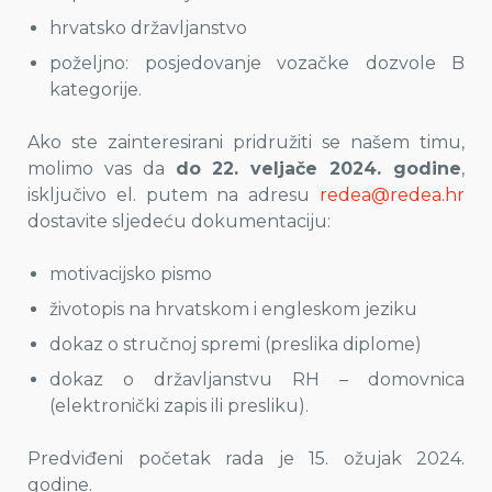
hrvatsko državljanstvo
poželjno: posjedovanje vozačke dozvole B
kategorije.
Ako ste zainteresirani pridružiti se našem timu,
molimo vas da
do 22. veljače 2024. godine
,
isključivo el. putem na adresu
redea@redea.hr
dostavite sljedeću dokumentaciju:
motivacijsko pismo
životopis na hrvatskom i engleskom jeziku
dokaz o stručnoj spremi (preslika diplome)
dokaz o državljanstvu RH – domovnica
(elektronički zapis ili presliku).
Predviđeni početak rada je 15. ožujak 2024.
godine.