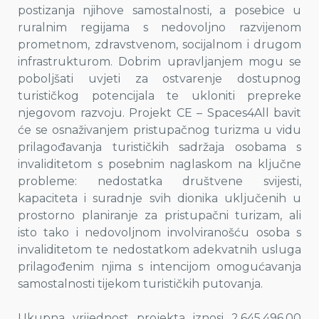
postizanja njihove samostalnosti, a posebice u
ruralnim regijama s nedovoljno razvijenom
prometnom, zdravstvenom, socijalnom i drugom
infrastrukturom. Dobrim upravljanjem mogu se
poboljšati uvjeti za ostvarenje dostupnog
turističkog potencijala te ukloniti prepreke
njegovom razvoju. Projekt CE – Spaces4All bavit
će se osnaživanjem pristupačnog turizma u vidu
prilagođavanja turističkih sadržaja osobama s
invaliditetom s posebnim naglaskom na ključne
probleme: nedostatka društvene svijesti,
kapaciteta i suradnje svih dionika uključenih u
prostorno planiranje za pristupačni turizam, ali
isto tako i nedovoljnom involviranošću osoba s
invaliditetom te nedostatkom adekvatnih usluga
prilagođenim njima s intencijom omogućavanja
samostalnosti tijekom turističkih putovanja.
Ukupna vrijednost projekta iznosi 2.645.496,00