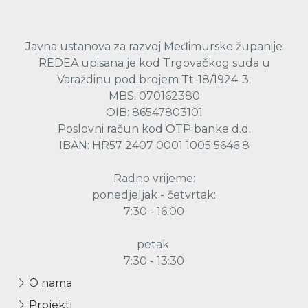
Javna ustanova za razvoj Međimurske županije
REDEA upisana je kod Trgovačkog suda u
Varaždinu pod brojem Tt-18/1924-3.
MBS: 070162380
OIB: 86547803101
Poslovni račun kod OTP banke d.d.
IBAN: HR57 2407 0001 1005 5646 8
Radno vrijeme:
ponedjeljak - četvrtak:
7:30 - 16:00
petak:
7:30 - 13:30
O nama
Projekti