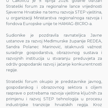
U Čakovcu je 9. lipnja 2026. godine održan
Strateški forum za regionalne lance vrijednosti
Sjeverne Hrvatske na temu razvoja STEP vještina,
u organizaciji Ministarstva regionalnoga razvoja i
fondova Europske unije te HAMAG-BICRO-a.
Sudionike je pozdravila ravnateljica Javne
ustanove za razvoj Međimurske županije REDEA,
Sandra Polanec Marinović, istaknuvši važnost
suradnje gospodarstva, obrazovnog sustava i
razvojnih institucija u stvaranju preduvjeta za
održiv gospodarski razvoj i jačanje konkurentnosti
regije.
Strateški forum okupio je predstavnike javnog,
gospodarskog i obrazovnog sektora s ciljem
rasprave o potrebama razvoja vještina ključnih za
primjenu i razvoj STEP tehnologija u procesu
industrijske tranzicije hrvatskih regija. Kroz