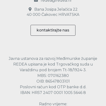
redea@redea.hr
Bana Josipa Jelačića 22
40 000 Čakovec HRVATSKA
kontaktirajte nas
Javna ustanova za razvoj Međimurske županije
REDEA upisana je kod Trgovačkog suda u
Varaždinu pod brojem Tt-18/1924-3.
MBS: 070162380
OIB: 86547803101
Poslovni račun kod OTP banke d.d.
IBAN: HR57 2407 0001 1005 5646 8
Radno vrijeme: