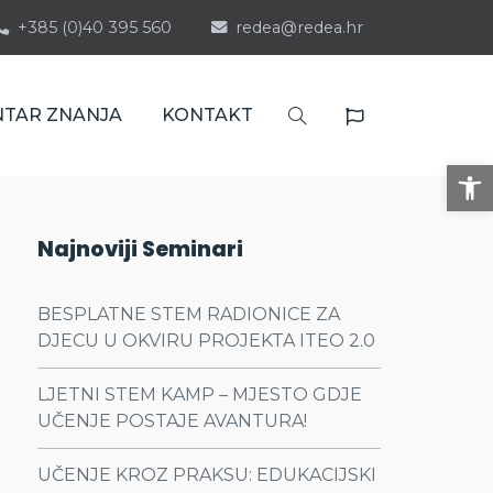
+385 (0)40 395 560
redea@redea.hr
NTAR ZNANJA
KONTAKT
Op
Najnoviji Seminari
BESPLATNE STEM RADIONICE ZA
DJECU U OKVIRU PROJEKTA ITEO 2.0
LJETNI STEM KAMP – MJESTO GDJE
UČENJE POSTAJE AVANTURA!
UČENJE KROZ PRAKSU: EDUKACIJSKI