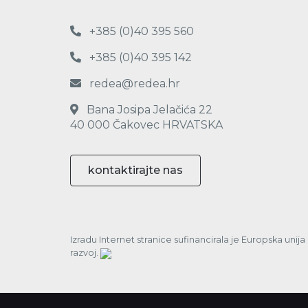
+385 (0)40 395 560
+385 (0)40 395 142
redea@redea.hr
Bana Josipa Jelačića 22
40 000 Čakovec HRVATSKA
kontaktirajte nas
Izradu Internet stranice sufinancirala je Europska unij
razvoj.