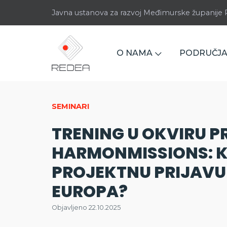
Javna ustanova za razvoj Međimurske županij
O NAMA
PODRUČJA
SEMINARI
TRENING U OKVIRU 
HARMONMISSIONS: K
PROJEKTNU PRIJAVU
EUROPA?
Objavljeno 22.10.2025