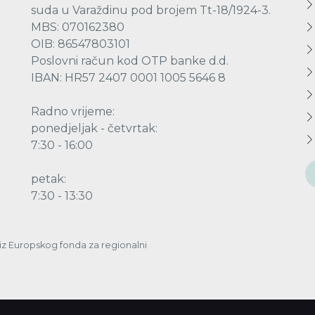
suda u Varaždinu pod brojem Tt-18/1924-3.
MBS: 070162380
OIB: 86547803101
Poslovni račun kod OTP banke d.d.
IBAN: HR57 2407 0001 1005 5646 8
Radno vrijeme:
ponedjeljak - četvrtak:
7:30 - 16:00
petak:
7:30 - 13:30
a iz Europskog fonda za regionalni