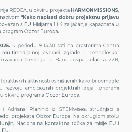
nije REDEA, u okviru projekta
HARMONMISSIONS
,
d nazivom
“Kako napisati dobru projektnu prijavu
ovezan s EU Misijama 1 i 4 za jačanje kapaciteta u
za program Obzor Europa.
025.
u periodu 9-15.30 sati na prostorima Centra
 multimedijalnoj dvorani zgrade 1 Tehnološko-
državanja treninga je Bana Josipa Jelačića 22B,
 interaktivnih aktivnosti osmišljenih kako bi pomogle
u razvoju ambicioznih projektnih ideja i pripremi
a u okviru programa Obzor Europa.
i Adriana Planinić iz STEMwisea, stručnjaci s
vedbi projekata Obzor Europa. Na okruglom stolu
Munjin, Nacionalna kontaktna točka za misije EU i
e EU.