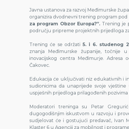
Javna ustanova za razvoj Međimurske župa
organizira dvodnevni trening program po
za program Obzor Europa?”.
Trening je p
području pripreme projektnih prijedloga 
Trening će se održati
5. i 6. studenog 2
znanja Međimurske županije, točnije u
inovacijskog centra Međimurje. Adresa o
Čakovec.
Edukacija će uključivati ​​niz edukativnih i
sudionicima da unaprijede svoje vještine 
uspješnih prijedloga prilagođenih pozivim
Moderatori treninga su Petar Gregurić 
dugogodišnjim iskustvom u razvoju i pro
sudjelovat će i gostujući predavač, Ivan 
Klaster 6 u Agenciji za mobilnost i program